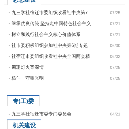
九三学社宿迁市委组织收看社中央第7
07/25
期专题政治辅导
继承优良传统 坚持走中国特色社会主义
07/21
政治发展道路
树立和践行社会主义核心价值体系
07/21
社市委积极组织参加社中央第6期专题
06/30
政治辅导“网络课堂”
社宿迁市委组织收看社中央全国两会精
06/02
神传达学习会
阑珊灯火寄深情
07/25
杨佳：守望光明
07/25
专(工)委
九三学社宿迁市委专门委员会
04/21
机关建设