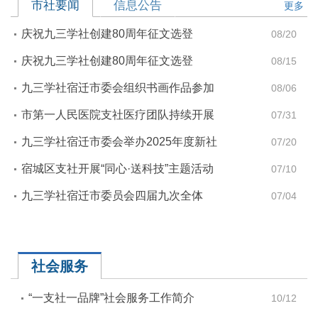
市社要闻
信息公告
更多
庆祝九三学社创建80周年征文选登
08/20
（二）|与九三共奋进——教育深耕与履
庆祝九三学社创建80周年征文选登
08/15
职担当的初心实践
（一）|灯塔永驻 微光同行——我的九三
九三学社宿迁市委会组织书画作品参加
08/06
成长印记
社省委会纪念中国人民抗日战争胜利80
市第一人民医院支社医疗团队持续开展
07/31
周年暨庆祝九三学社创建80周年书画摄
对口帮扶 助力园区社区卫生服务提升
九三学社宿迁市委会举办2025年度新社
07/20
影篆刻展
员培训班
宿城区支社开展“同心·送科技”主题活动
07/10
九三学社宿迁市委员会四届九次全体
07/04
（扩大）会议召开
社会服务
“一支社一品牌”社会服务工作简介
10/12