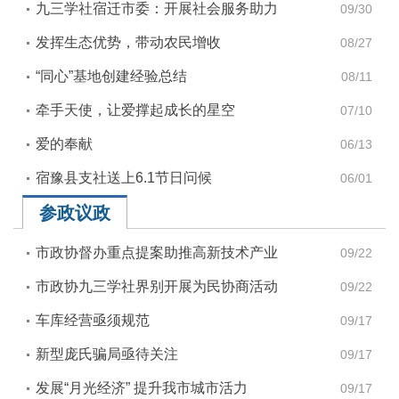
九三学社宿迁市委：开展社会服务助力
09/30
高质量发展
发挥生态优势，带动农民增收
08/27
“同心”基地创建经验总结
08/11
牵手天使，让爱撑起成长的星空
07/10
爱的奉献
06/13
宿豫县支社送上6.1节日问候
06/01
参政议政
市政协督办重点提案助推高新技术产业
09/22
发展
市政协九三学社界别开展为民协商活动
09/22
车库经营亟须规范
09/17
新型庞氏骗局亟待关注
09/17
发展“月光经济” 提升我市城市活力
09/17