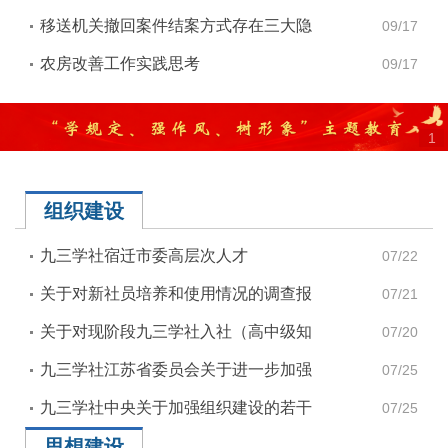
移送机关撤回案件结案方式存在三大隐
09/17
患需引起重视
农房改善工作实践思考
09/17
1
组织建设
九三学社宿迁市委高层次人才
07/22
关于对新社员培养和使用情况的调查报
07/21
告
关于对现阶段九三学社入社（高中级知
07/20
识分子）标准的思考
九三学社江苏省委员会关于进一步加强
07/25
基层组织建设的意见
九三学社中央关于加强组织建设的若干
07/25
思想建设
规定